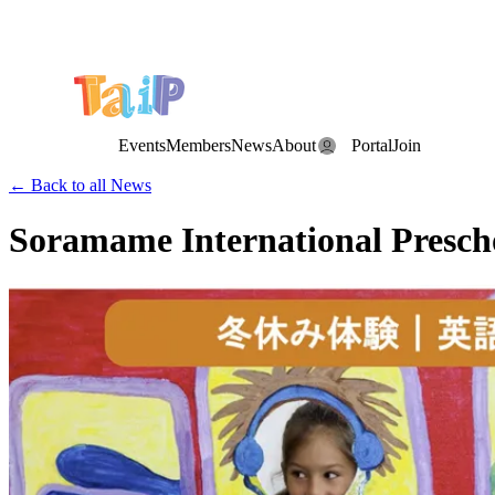
Save the Date: the Annual TAIP Fall Conference is on
Saturday, November 7, 2026
.
Events
Members
News
About
Portal
Join
← Back to all News
Soramame International Presch