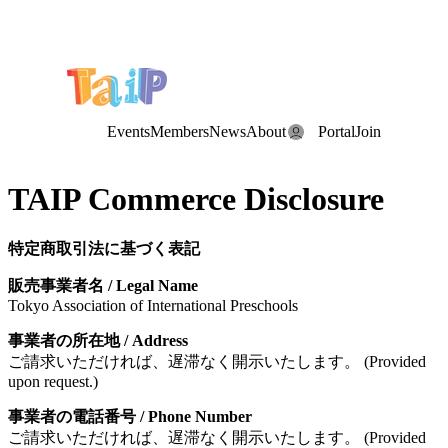
Save the Date: the Annual TAIP Fall Conference is on
Saturday, November 7, 2026
.
Events
Members
News
About
Portal
Join
TAIP Commerce Disclosure
特定商取引法に基づく表記
販売事業者名
/ Legal Name
Tokyo Association of International Preschools
事業者の所在地
/ Address
ご請求いただければ、遅滞なく開示いたします。
(Provided
upon request.)
事業者の電話番号
/ Phone Number
ご請求いただければ、遅滞なく開示いたします。
(Provided